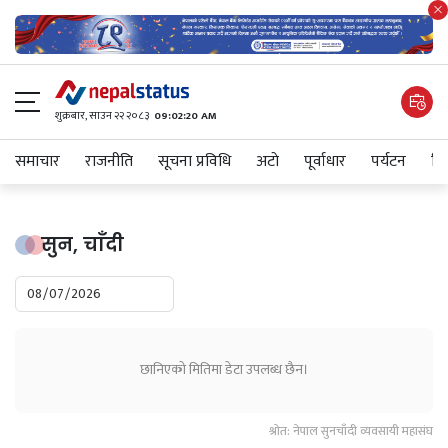
शुक्रबार​, साउन २२ २०८३
09:02:20 AM
समाचार
राजनीति
सूचना प्रविधि
अटाे
पूर्वाधार
पर्यटन
शिक
सुन, चाँदी
छानिएको मितिमा डेटा उपलब्ध छैन।
श्रोत: नेपाल सुनचाँदी व्यवसायी महासंघ