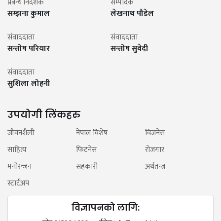
प्रबन्ध निर्देशक
सम्पादक
सम्झना कुमाल
लेखनाथ पौडेल
संवाददाता
संवाददाता
सन्तोष परियार
सन्तोष सुवेदी
संवाददाता
सुशिला लोहनी
उपयोगी लिंकहरु
जीवनशैली
नेपाल विशेष
विजनेस
साहित्य
फिटनेस
रोजगार
मनोरन्जन
सहकारी
अर्थतन्त्र
स्टार्टअप
विज्ञापनको लागि: