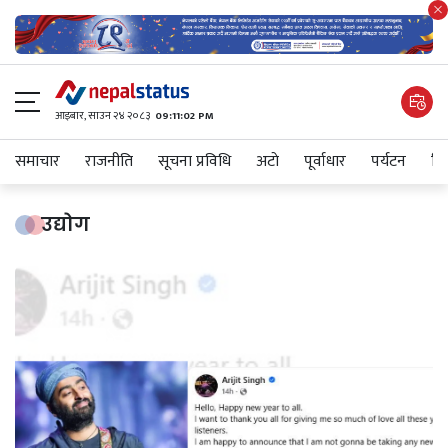
आइबार​, साउन २४ २०८३
09:11:03 PM
समाचार
राजनीति
सूचना प्रविधि
अटाे
पूर्वाधार
पर्यटन
शिक
उद्योग