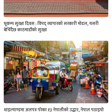
भूकम्प सुरक्षा दिवस : विपद् व्यापारको सरकारी मोडल, यसरी
बेचिँदैछ काठमाडौंको सुरक्षा
थाइल्याण्डमा अलपत्र परेका १३ नेपालीको उद्धार, नेपाल पठाइयो