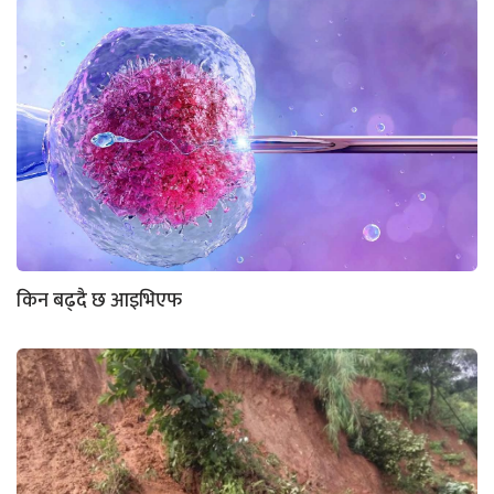
किन बढ्दै छ आइभिएफ