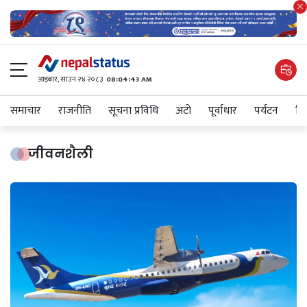
आइबार​, साउन २४ २०८३
08:04:44 AM
समाचार
राजनीति
सूचना प्रविधि
अटाे
पूर्वाधार
पर्यटन
शिक
जीवनशैली