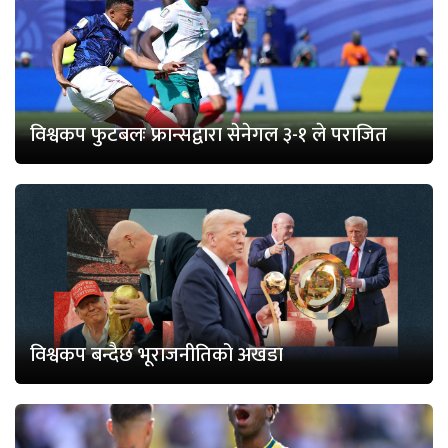
विश्वकप फुटबलः फ्रान्सद्वारा सेनेगल ३-१ ले पराजित
विश्वकप बन्दैछ भूराजनीतिको अखडा