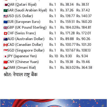
QAR (Qatari Riyal)
Rs. 1
Rs. 38.34
Rs. 38.51
SAR (Saudi Arabian Riyal)
Rs. 1
Rs. 37.26
Rs. 37.42
USD (U.S. Dollar)
Rs. 1
Rs. 139.77
Rs. 140.37
EUR (European Euro)
Rs. 1
Rs. 159.51
Rs. 160.20
GBP (UK Pound Sterling)
Rs. 1
Rs. 184.02
Rs. 184.81
CHF (Swiss Franc)
Rs. 1
Rs. 171.28
Rs. 172.01
AUD (Australian Dollar)
Rs. 1
Rs. 89.88
Rs. 90.26
CAD (Canadian Dollar)
Rs. 1
Rs. 100.77
Rs. 101.20
SGD (Singapore Dollar)
Rs. 1
Rs. 107.67
Rs. 108.13
JPY (Japanese Yen)
Rs. 10
Rs. 9.30
Rs. 9.34
CNY (Chinese Yuan)
Rs. 1
Rs. 19.38
Rs. 19.46
OMR (Omani Rial)
Rs. 1
Rs. 363.02
Rs. 364.58
श्रोत: नेपाल राष्ट्र बैंक