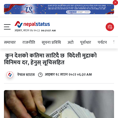
आइबार​, साउन २४ २०८३
06:21:38 AM
समाचार
राजनीति
सूचना प्रविधि
अटाे
पूर्वाधार
पर्यटन
शिक
कुन देशको कतिमा साटिदै छ विदेशी मुद्राको
विनिमय दर, हेनुस् सूचिसहित
आइबार​ १८ साउन २०८२ ०६:३२ AM
नेपाल स्टाटस