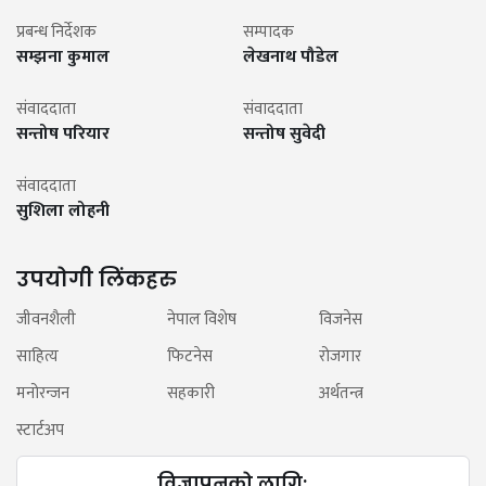
प्रबन्ध निर्देशक
सम्पादक
सम्झना कुमाल
लेखनाथ पौडेल
संवाददाता
संवाददाता
सन्तोष परियार
सन्तोष सुवेदी
संवाददाता
सुशिला लोहनी
उपयोगी लिंकहरु
जीवनशैली
नेपाल विशेष
विजनेस
साहित्य
फिटनेस
रोजगार
मनोरन्जन
सहकारी
अर्थतन्त्र
स्टार्टअप
विज्ञापनको लागि: