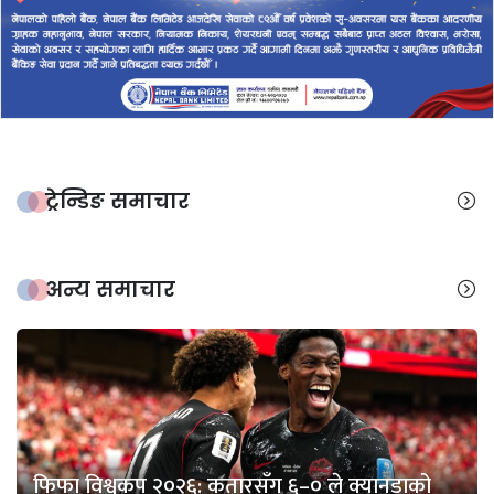
ट्रेन्डिङ समाचार
अन्य समाचार
फिफा विश्वकप २०२६: कतारसँग ६–० ले क्यानडाको