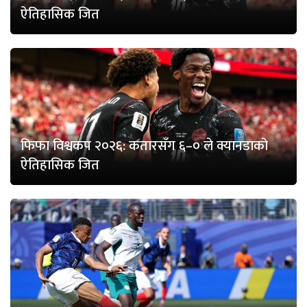
ऐतिहासिक जित
फिफा विश्वकप २०२६: कतारसँग ६–० ले क्यानडाको
ऐतिहासिक जित