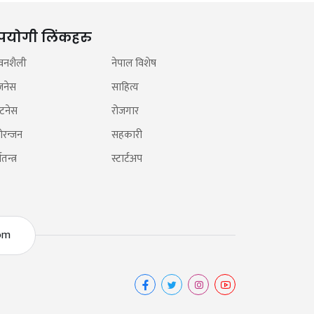
पयोगी लिंकहरु
वनशैली
नेपाल विशेष
जनेस
साहित्य
टनेस
रोजगार
ोरन्जन
सहकारी
तन्त्र
स्टार्टअप
om