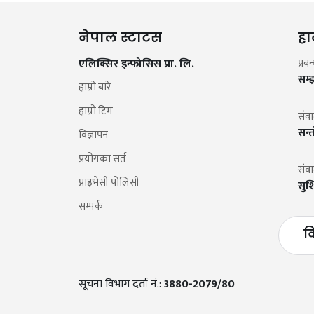
नेपाल स्टाटस
हा
एलिक्सिर इन्फोसिस प्रा. लि.
प्रब
सम्
हाम्रो बारे
हाम्रो टिम
संव
सन्
विज्ञापन
प्रयोगका सर्त
संव
प्राइभेसी पोलिसी
सुश
सम्पर्क
व
सूचना विभाग दर्ता नं.:
3880-2079/80