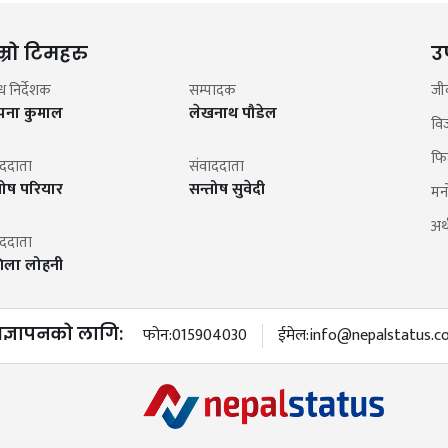
म्रो टिमहरु
उ
न्ध निर्देशक
सम्पादक
जी
झना कुमाल
लेखनाथ पौडेल
वि
फि
ाददाता
संवाददाता
तोष परियार
सन्तोष सुवेदी
मन
अर्थ
ाददाता
िला लोहनी
िज्ञापनको लागि:
फोन:
015904030
ईमेल:
info@nepalstatus.c