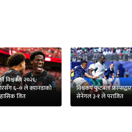
ा विश्वकप २०२६:
रसँग ६–० ले क्यानडाको
विश्वकप फुटबलः फ्रान्सद्वार
िहासिक जित
सेनेगल ३-१ ले पराजित