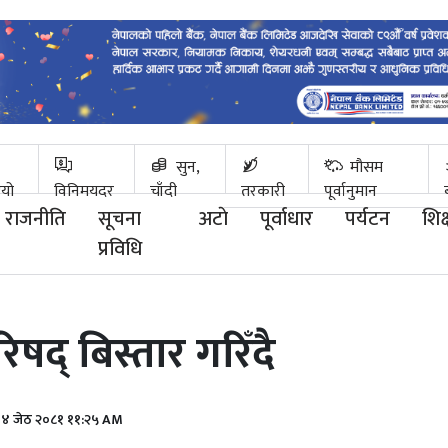
सुन,
मौसम
ियो
विनिमयदर
चाँदी
तरकारी
पूर्वानुमान
राजनीति
सूचना
अटाे
पूर्वाधार
पर्यटन
शिक्
प्रविधि
िषद् बिस्तार गरिँदै
र​ ४ जेठ २०८१ ११:२५ AM