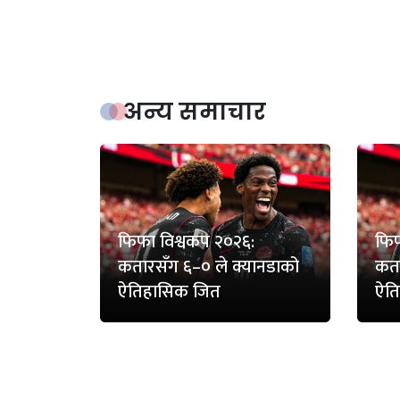
अन्य समाचार
फिफा विश्वकप २०२६:
फिफ
कतारसँग ६–० ले क्यानडाको
कता
ऐतिहासिक जित
ऐत