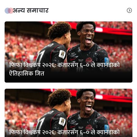
अन्य समाचार
फिफा विश्वकप २०२६: कतारसँग ६–० ले क्यानडाको
ऐतिहासिक जित
फिफा विश्वकप २०२६: कतारसँग ६–० ले क्यानडाको