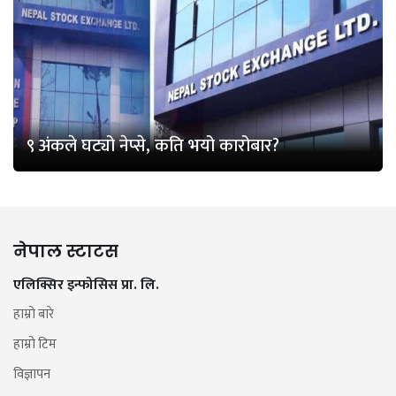
९ अंकले घट्यो नेप्से, कति भयो कारोबार?
नेपाल स्टाटस
एलिक्सिर इन्फोसिस प्रा. लि.
हाम्रो बारे
हाम्रो टिम
विज्ञापन