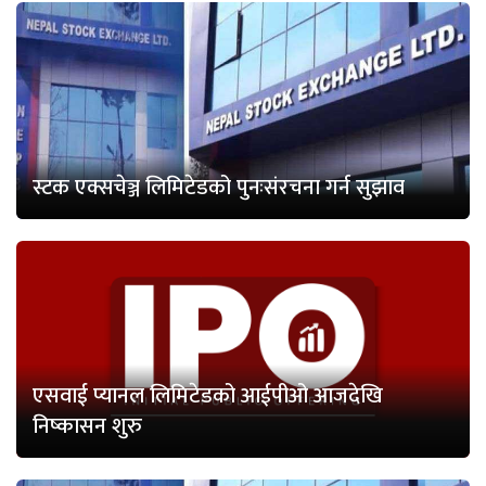
स्टक एक्सचेञ्ज लिमिटेडको पुनःसंरचना गर्न सुझाव
एसवाई प्यानल लिमिटेडको आईपीओ आजदेखि
निष्कासन शुरु