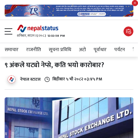
शनिबार, साउन २३ २०८३
12:32:59 PM
समाचार
राजनीति
सूचना प्रविधि
अटाे
पूर्वाधार
पर्यटन
शिक
९ अंकले घट्यो नेप्से, कति भयो कारोबार?
बिहीबार ५ भौ २०८२ ०३:४५ PM
नेपाल स्टाटस