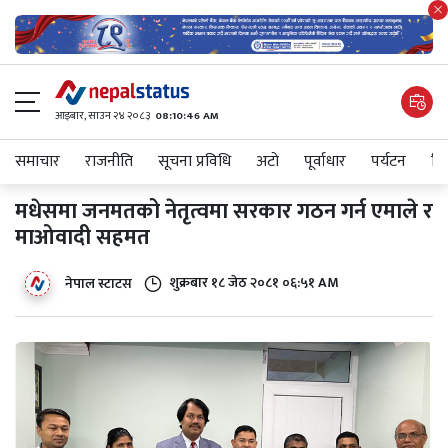
आइबार​, साउन २४ २०८३
08:10:46 AM
समाचार
राजनीति
सूचना प्रविधि
अटाे
पूर्वाधार
पर्यटन
शिक
मधेसमा जनमतको नेतृत्वमा सरकार गठन गर्न एमाले र
माओवादी सहमत
शुक्रबार​ १८ जेठ २०८१ ०६:५१ AM
नेपाल स्टाटस