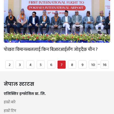
पोखरा विमानस्थललाई किन बिआरआईसँग जोड्दैछ चीन ?
...
2
3
4
5
6
7
8
9
10
16
नेपाल स्टाटस
एलिक्सिर इन्फोसिस प्रा. लि.
हाम्रो बारे
हाम्रो टिम