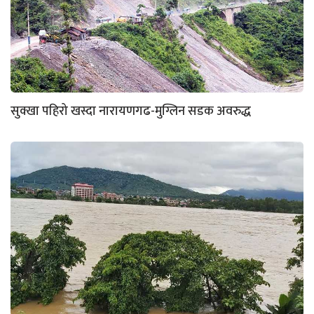
सुक्खा पहिरो खस्दा नारायणगढ-मुग्लिन सडक अवरुद्ध