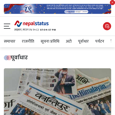
आइबार​, साउन २४ २०८३
07:04:58 PM
समाचार
राजनीति
सूचना प्रविधि
अटाे
पूर्वाधार
पर्यटन
शिक
पूर्वाधार