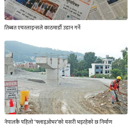
तिब्बत एयरलाइन्सले काठमाडौँ उडान गर्ने
नेपालकै पहिलो ‘फ्लाइओभर’को यसरी भइरहेको छ निर्माण