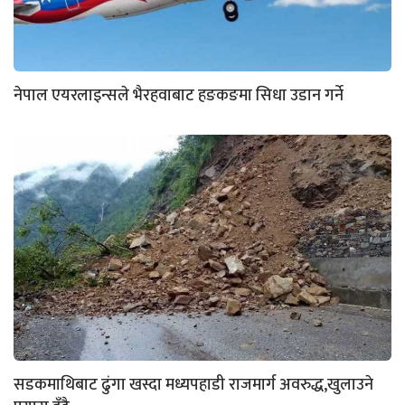
नेपाल एयरलाइन्सले भैरहवाबाट हङकङमा सिधा उडान गर्ने
सडकमाथिबाट ढुंगा खस्दा मध्यपहाडी राजमार्ग अवरुद्ध,खुलाउने