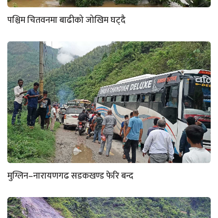
पश्चिम चितवनमा बाढीको जोखिम घट्दै
मुग्लिन–नारायणगढ सडकखण्ड फेरि बन्द