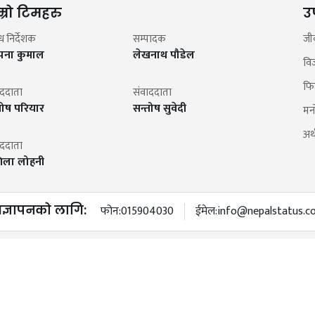
म्रो टिमहरु
उ
न्ध निर्देशक
सम्पादक
जी
झना कुमाल
लेखनाथ पौडेल
वि
फि
ाददाता
संवाददाता
तोष परियार
सन्तोष सुवेदी
मन
अर्थ
ाददाता
िला लोहनी
िज्ञापनको लागि:
फोन:
015904030
ईमेल:
info@nepalstatus.c
o@nepalstatus.com
फोन:
9847691580