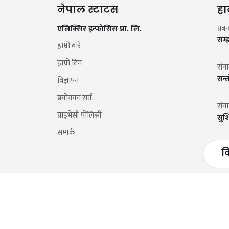
नेपाल स्टाटस
हा
एलिक्सिर इन्फोसिस प्रा. लि.
प्रब
सम्
हाम्रो बारे
हाम्रो टिम
संव
सन्
विज्ञापन
प्रयोगका सर्त
संव
प्राइभेसी पोलिसी
सुश
सम्पर्क
व
सूचना विभाग दर्ता नं.:
3880-2079/80
सुन्धारा, काठमाडौँ, नेपाल
फोन:
01-5904030
ईमेल:
inf