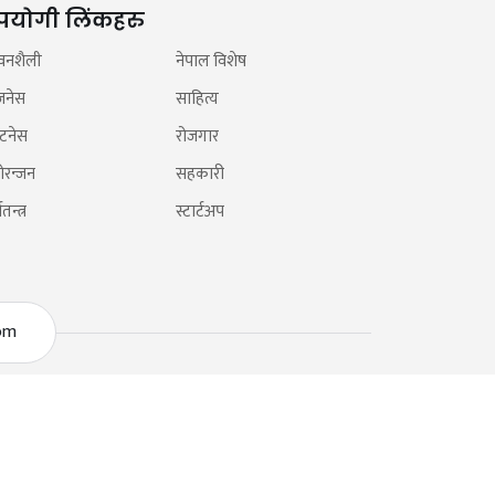
पयोगी लिंकहरु
वनशैली
नेपाल विशेष
जनेस
साहित्य
टनेस
रोजगार
ोरन्जन
सहकारी
तन्त्र
स्टार्टअप
om
© 2026 Nepal Status सर्वाधिकार सुरक्षित
Nectar Digit