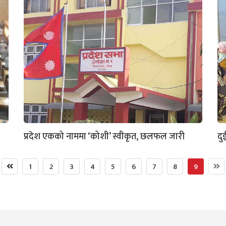
प्रदेश एकको नाममा ‘कोशी’ स्वीकृत, छलफल जारी
दु
1
2
3
4
5
6
7
8
9