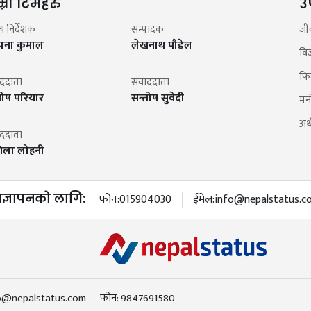
म्रो टिमहरु
उ
न्ध निर्देशक
सम्पादक
जी
झना कुमाल
लेखनाथ पौडेल
वि
फि
ाददाता
संवाददाता
तोष परियार
सन्तोष सुवेदी
मन
अर्थ
ाददाता
िला लोहनी
िज्ञापनको लागि:
फोन:
015904030
ईमेल:
info@nepalstatus.c
o@nepalstatus.com
फोन:
9847691580