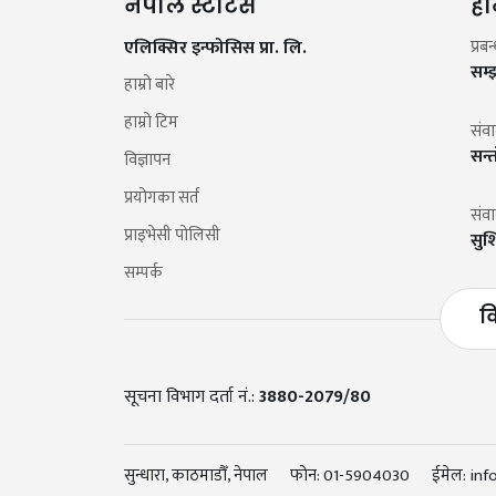
नेपाल स्टाटस
हा
एलिक्सिर इन्फोसिस प्रा. लि.
प्रब
सम्
हाम्रो बारे
हाम्रो टिम
संव
सन्
विज्ञापन
प्रयोगका सर्त
संव
प्राइभेसी पोलिसी
सुश
सम्पर्क
व
सूचना विभाग दर्ता नं.:
3880-2079/80
सुन्धारा, काठमाडौँ, नेपाल
फोन:
01-5904030
ईमेल:
inf