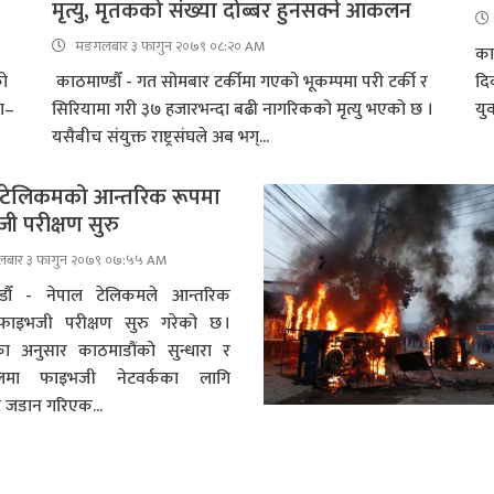
मृत्यु, मृतकको संख्या दोब्बर हुनसक्ने आकलन
मङगलबार ३ फागुन २०७९ ०८:२० AM
काठ
को
काठमाण्डौँ - गत सोमबार टर्कीमा गएको भूकम्पमा परी टर्की र
दि
रा–
सिरियामा गरी ३७ हजारभन्दा बढी नागरिकको मृत्यु भएको छ ।
यु
यसैबीच संयुक्त राष्ट्रसंघले अब भग्...
 टेलिकमको आन्तरिक रूपमा
ी परीक्षण सुरु
बार ३ फागुन २०७९ ०७:५५ AM
्डौँ - नेपाल टेलिकमले आन्तरिक
फाइभजी परीक्षण सुरु गरेको छ ।
का अनुसार काठमाडौंको सुन्धारा र
लमा फाइभजी नेटवर्कका लागि
जडान गरिएक...