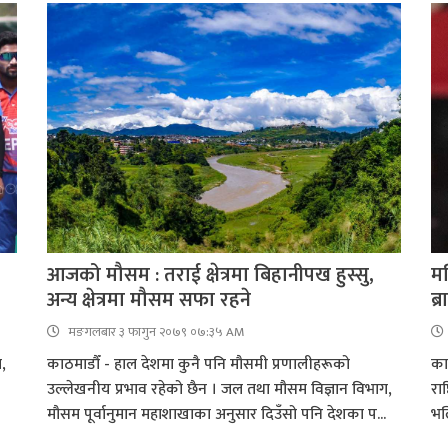
आजको मौसम : तराई क्षेत्रमा बिहानीपख हुस्सु,
मह
अन्य क्षेत्रमा मौसम सफा रहने
ब्र
मङगलबार ३ फागुन २०७९ ०७:३५ AM
,
काठमाडौँ - हाल देशमा कुनै पनि मौसमी प्रणालीहरूको
काठ
उल्लेखनीय प्रभाव रहेको छैन । जल तथा मौसम विज्ञान विभाग,
रा
मौसम पूर्वानुमान महाशाखाका अनुसार दिउँसो पनि देशका प...
भल