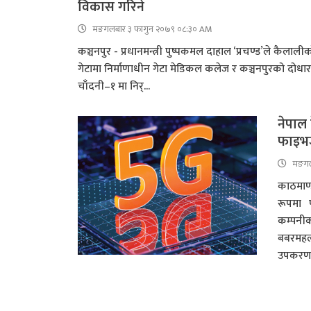
विकास गरिने
मङगलबार ३ फागुन २०७९ ०८:३० AM
कञ्चनपुर - प्रधानमन्त्री पुष्पकमल दाहाल ‘प्रचण्ड’ले कैलाली
गेटामा निर्माणाधीन गेटा मेडिकल कलेज र कञ्चनपुरको दोधा
चाँदनी–१ मा निर्...
नेपाल
फाइभज
मङगल
काठमाण
रूपमा 
कम्पनी
बबरमह
उपकरण 