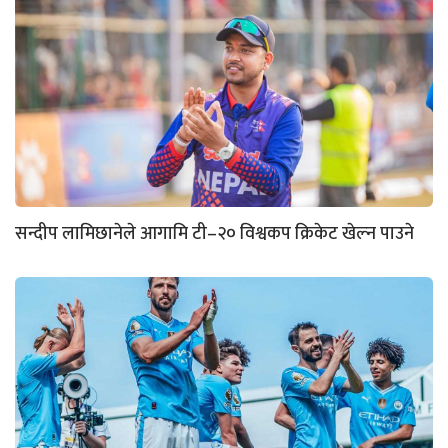
सन्दीप लामिछानेले आगामि टी–२० विश्वकप क्रिकेट खेल्न पाउने