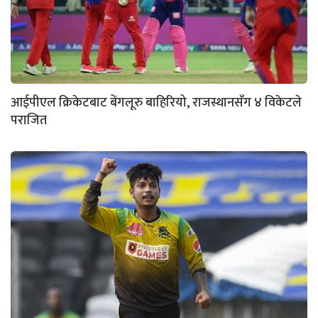
आईपीएल क्रिकेटबाट बेंगलूरु बाहिरियो, राजस्थानसँग ४ विकेटले
पराजित