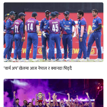
‘वार्म अप’ खेलमा आज नेपाल र क्यानडा भिड्दै