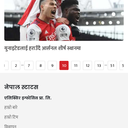
युनाइटेडलाई हराउँदै आर्सनल शीर्ष स्थानमा
...
...
1
2
7
8
9
10
11
12
13
51
52
नेपाल स्टाटस
एलिक्सिर इन्फोसिस प्रा. लि.
हाम्रो बारे
हाम्रो टिम
विज्ञापन