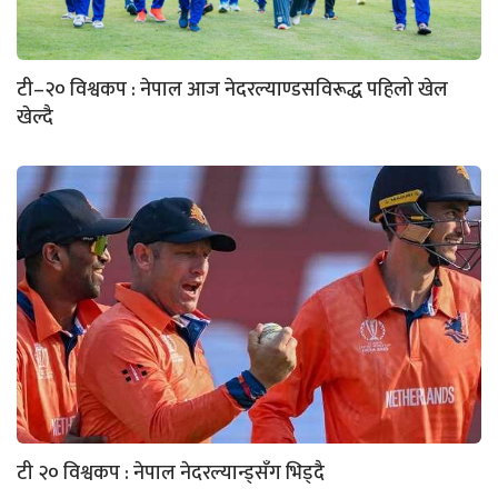
टी–२० विश्वकप : नेपाल आज नेदरल्याण्डसविरूद्ध पहिलो खेल
खेल्दै
टी २० विश्वकप : नेपाल नेदरल्यान्ड्सँग भिड्दै