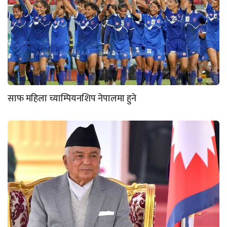
साफ महिला च्याम्पियनशिप नेपालमा हुने