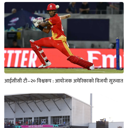
आईसीसी टी–२० विश्वकप : आयोजक अमेरिकाको विजयी सुरुवात